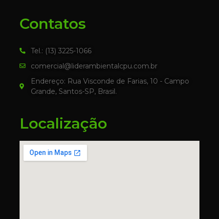
Contatos
Tel.: (13) 3225-1066
comercial@liderambientalcpu.com.br
Endereço: Rua Visconde de Farias, 10 - Campo
Grande, Santos-SP, Brasil.
Localização