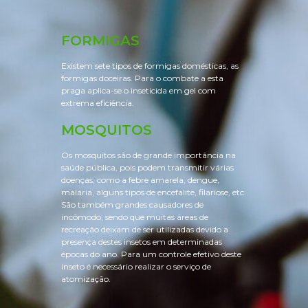
FORMIGAS
Existem sete tipos de formigas domésticas, as
formigas doceiras. Para o combate a esta
praga aplica-se o inseticida em gel com
extrema eficiência.
MOSQUITOS
Os mosquitos são de grande importância na
saúde pública, pois podem transmitir várias
doenças, como a febre amarela, dengue,
malária, alguns tipos de encefalite, filariose, etc.
São também grandes causadores de
incômodo, sendo que muitas áreas de
recreação deixam de ser utilizadas devido a
presença destes insetos em determinadas
épocas do ano. Para um controle efetivo deste
inseto é necessário realizar o serviço de
atomização.