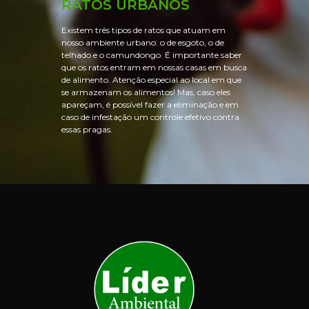
RATOS URBANOS
Existem três tipos de ratos que atuam em
nosso ambiente urbano: o de esgoto, o de
telhado e o camundongo. É importante saber
que os ratos entram em nossas casas em busca
de alimento. Atenção especial ao local em que
se armazenam os alimentos! Mas, caso eles
apareçam, é possível fazer a eliminação e em
caso de infestação um controle efetivo contra
essas pragas.